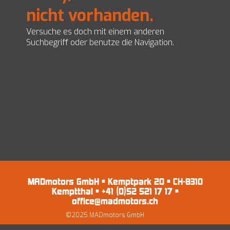
Import/MFK
AGB’s
nicht vorhanden.
EZ Servolenkungen
Impressum und Datenschutz
Preise
Versuche es doch mit einem anderen
Suchbegriff oder benutze die Navigation.
Shop
MADmotors GmbH • Kemptpark 20 • CH-8310
Kemptthal • +41 (0)52 521 17 17 •
office@madmotors.ch
©2025 MADmotors GmbH