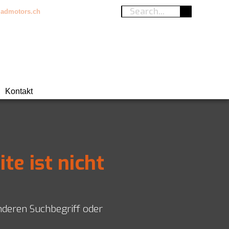
admotors.ch
Kontakt
ite ist nicht
nderen Suchbegriff oder