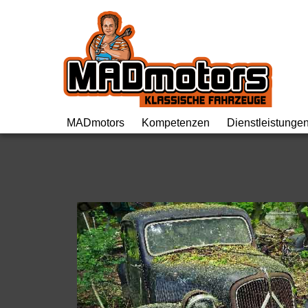
MADmotors Gm
MADmotors
Kompetenzen
Dienstleistunge
Team
Britische Oldtimer
Fachgespräch
Werkstattrundgang
Französische Oldtimer
Inspektion
Geschichte
Volvo Oldtimer
Oldtimer Repar
Maschinenpark
NSU
Oldtimer Resta
Offene Stellen
Citroën Hydraulikkomponenten
Engineering
Motorworld
Vorkriegsoldtimer
Wertgutachten/
Valley
Über den Tellerrand
Oldtimer Kaufb
Eventlocation
Projekte
Import/MFK
Termine
Projektmanagement
EZ Servolenk
Links
Preise
AGB’s
Shop