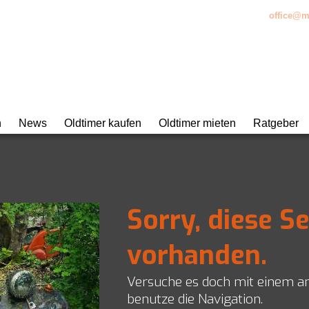
bH • Kemptpark 20 • CH-8310 Kemptthal • +41 (0)52 521 17 17 •
office@m
n
News
Oldtimer kaufen
Oldtimer mieten
Ratgeber
atur und Unterhalt
urierung
Sorry, diese Se
 Classic Data
eratung
vorhanden.
ungen
Versuche es doch mit einem a
benutze die Navigation.