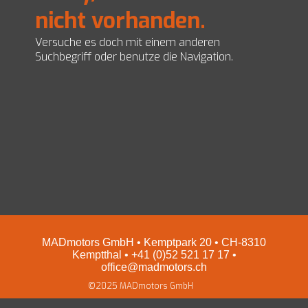
nicht vorhanden.
EZ Servolenkungen
Impressum und Datenschutz
Preise
Versuche es doch mit einem anderen
Shop
Suchbegriff oder benutze die Navigation.
MADmotors GmbH • Kemptpark 20 • CH-8310
Kemptthal • +41 (0)52 521 17 17 •
office@madmotors.ch
©2025 MADmotors GmbH