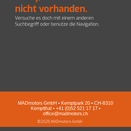
nicht vorhanden.
EZ Servolenkungen
Impressum und Datenschutz
Preise
Versuche es doch mit einem anderen
Shop
Suchbegriff oder benutze die Navigation.
MADmotors GmbH • Kemptpark 20 • CH-8310
Kemptthal • +41 (0)52 521 17 17 •
office@madmotors.ch
©2025 MADmotors GmbH