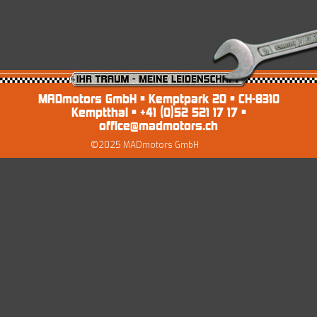
Import/MFK
AGB’s
EZ Servolenkungen
Impressum und Datenschutz
Preise
Shop
MADmotors GmbH • Kemptpark 20 • CH-8310
Kemptthal • +41 (0)52 521 17 17 •
office@madmotors.ch
©2025 MADmotors GmbH