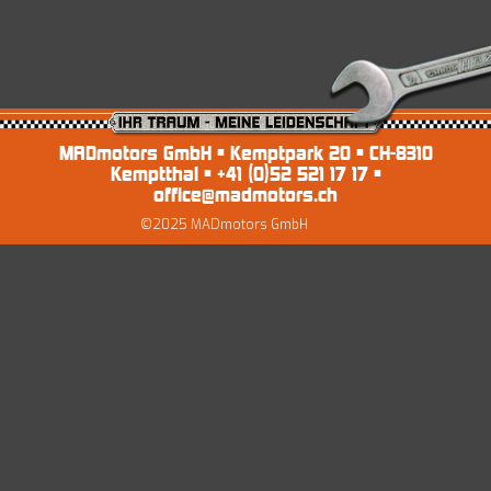
Import/MFK
AGB’s
EZ Servolenkungen
Impressum und Datenschutz
Preise
Shop
MADmotors GmbH • Kemptpark 20 • CH-8310
Kemptthal • +41 (0)52 521 17 17 •
office@madmotors.ch
©2025 MADmotors GmbH