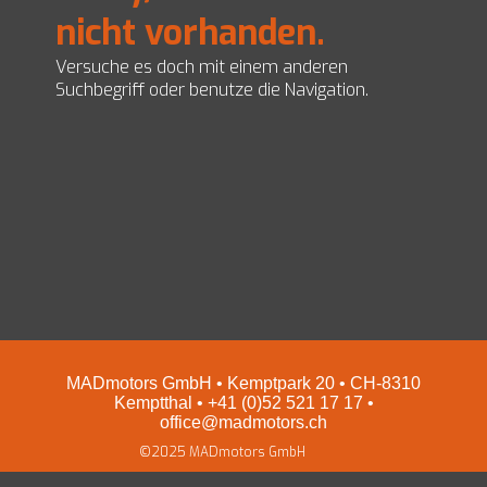
nicht vorhanden.
EZ Servolenkungen
Impressum und Datenschutz
Preise
Versuche es doch mit einem anderen
Shop
Suchbegriff oder benutze die Navigation.
MADmotors GmbH • Kemptpark 20 • CH-8310
Kemptthal • +41 (0)52 521 17 17 •
office@madmotors.ch
©2025 MADmotors GmbH