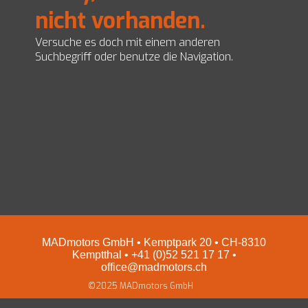
nicht vorhanden.
EZ Servolenkungen
Impressum und Datenschutz
Preise
Versuche es doch mit einem anderen
Shop
Suchbegriff oder benutze die Navigation.
MADmotors GmbH • Kemptpark 20 • CH-8310
Kemptthal • +41 (0)52 521 17 17 •
office@madmotors.ch
©2025 MADmotors GmbH