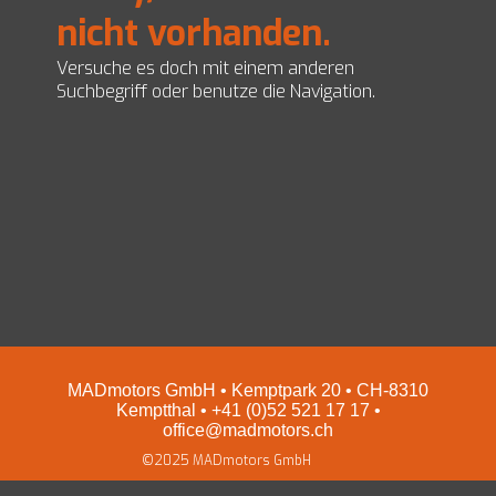
nicht vorhanden.
EZ Servolenkungen
Impressum und Datenschutz
Preise
Versuche es doch mit einem anderen
Shop
Suchbegriff oder benutze die Navigation.
MADmotors GmbH • Kemptpark 20 • CH-8310
Kemptthal • +41 (0)52 521 17 17 •
office@madmotors.ch
©2025 MADmotors GmbH