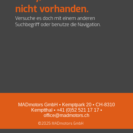
nicht vorhanden.
EZ Servolenkungen
Impressum und Datenschutz
Preise
Versuche es doch mit einem anderen
Shop
Suchbegriff oder benutze die Navigation.
MADmotors GmbH • Kemptpark 20 • CH-8310
Kemptthal • +41 (0)52 521 17 17 •
office@madmotors.ch
©2025 MADmotors GmbH