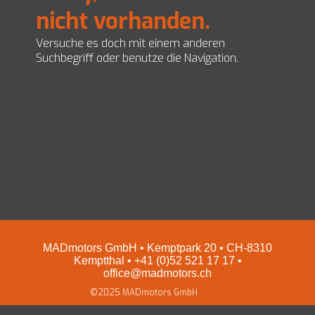
nicht vorhanden.
EZ Servolenkungen
Impressum und Datenschutz
Preise
Versuche es doch mit einem anderen
Shop
Suchbegriff oder benutze die Navigation.
MADmotors GmbH • Kemptpark 20 • CH-8310
Kemptthal • +41 (0)52 521 17 17 •
office@madmotors.ch
©2025 MADmotors GmbH