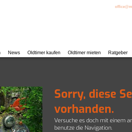
bH • Kemptpark 20 • CH-8310 Kemptthal • +41 (0)52 521 17 17 •
office@m
n
News
Oldtimer kaufen
Oldtimer mieten
Ratgeber
atur und Unterhalt
urierung
Sorry, diese Se
 Classic Data
eratung
vorhanden.
ungen
Versuche es doch mit einem a
benutze die Navigation.