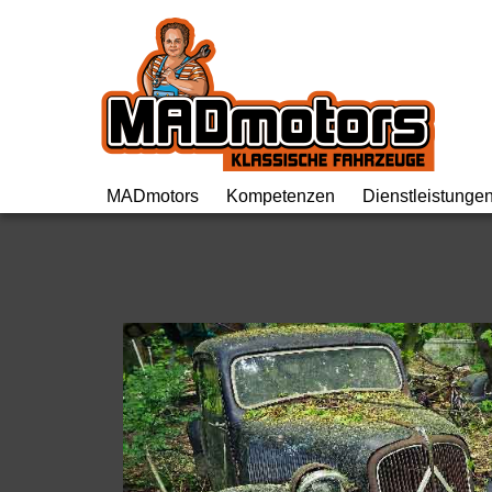
MADmotors Gm
MADmotors
Kompetenzen
Dienstleistunge
Team
Britische Oldtimer
Fachgespräch
Werkstattrundgang
Französische Oldtimer
Inspektion
Geschichte
Volvo Oldtimer
Oldtimer Repar
Maschinenpark
NSU
Oldtimer Resta
Offene Stellen
Citroën Hydraulikkomponenten
Engineering
Motorworld
Vorkriegsoldtimer
Wertgutachten/
Valley
Über den Tellerrand
Oldtimer Kaufb
Eventlocation
Projekte
Import/MFK
Termine
Projektmanagement
EZ Servolenk
Links
Preise
AGB’s
Shop