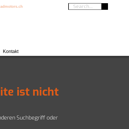
admotors.ch
Kontakt
ite ist nicht
nderen Suchbegriff oder