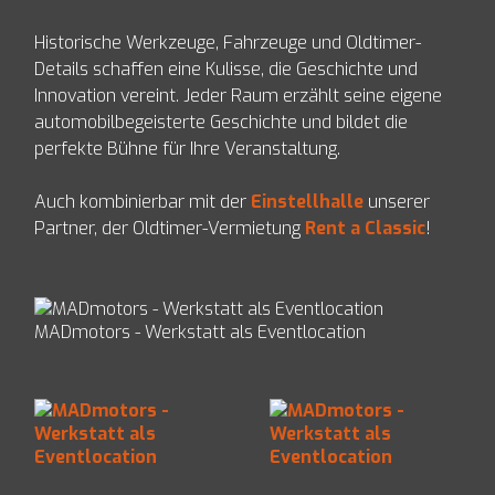
EZ Servolenkungen
Impressum und Datenschutz
Historische Werkzeuge, Fahrzeuge und Oldtimer-
Preise
Details schaffen eine Kulisse, die Geschichte und
Shop
Innovation vereint. Jeder Raum erzählt seine eigene
automobilbegeisterte Geschichte und bildet die
perfekte Bühne für Ihre Veranstaltung.
Auch kombinierbar mit der
Einstellhalle
unserer
Partner, der Oldtimer-Vermietung
Rent a Classic
!
MADmotors - Werkstatt als Eventlocation
MADmotors -
MADmotors -