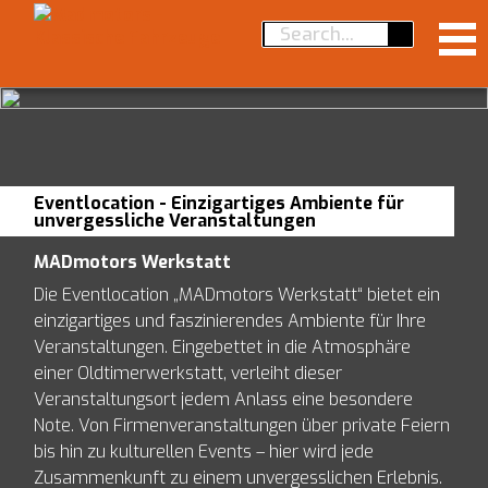
MADmotors
Kompetenzen
Team
Eventlocation - Einzigartiges Ambiente für
Werkstattrundgang
Dienstleistungen
unvergessliche Veranstaltungen
Britische Oldtimer
Geschichte
Französische Oldtimer
News
MADmotors Werkstatt
Fachgespräch
Maschinenpark
Volvo Oldtimer
Die Eventlocation „MADmotors Werkstatt“ bietet ein
Inspektion
Offene Stellen
Oldtimer kaufen
NSU
einzigartiges und faszinierendes Ambiente für Ihre
Oldtimer Reparatur und Unterhalt
Motorworld
Veranstaltungen. Eingebettet in die Atmosphäre
Citroën Hydraulikkomponenten
Oldtimer mieten
Oldtimer Restaurierung
Valley
einer Oldtimerwerkstatt, verleiht dieser
Vorkriegsoldtimer
Engineering
Ratgeber
Eventlocation
Veranstaltungsort jedem Anlass eine besondere
Über den Tellerrand
Wertgutachten/ Classic Data
Note. Von Firmenveranstaltungen über private Feiern
Termine
Kontakt
Projekte
bis hin zu kulturellen Events – hier wird jede
Oldtimer Kaufberatung
Links
Projektmanagement
Zusammenkunft zu einem unvergesslichen Erlebnis.
Import/MFK
AGB’s