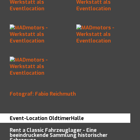
MADmotors -
MADmotors -
Werkstatt als
Werkstatt als
Eventlocation
Eventlocation
MADmotors -
MADmotors -
Werkstatt als
Werkstatt als
Eventlocation
Eventlocation
MADmotors -
Werkstatt als
Eventlocation
Fotograf: Fabio Reichmuth
Event-Location OldtimerHalle
Rent a Classic Fahrzeuglager - Eine
beeindruckende Sammlung historischer