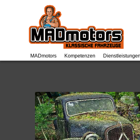
MADmotors Gm
MADmotors
Kompetenzen
Dienstleistunge
Team
Britische Oldtimer
Fachgespräch
Werkstattrundgang
Französische Oldtimer
Inspektion
Geschichte
Volvo Oldtimer
Oldtimer Repar
Maschinenpark
NSU
Oldtimer Resta
Offene Stellen
Citroën Hydraulikkomponenten
Engineering
Motorworld
Vorkriegsoldtimer
Wertgutachten/
Valley
Über den Tellerrand
Oldtimer Kaufb
Eventlocation
Projekte
Import/MFK
Termine
Projektmanagement
EZ Servolenk
Links
Preise
AGB’s
Shop