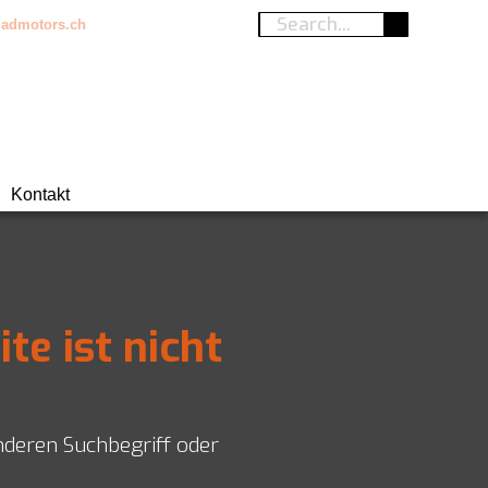
admotors.ch
Kontakt
ite ist nicht
nderen Suchbegriff oder