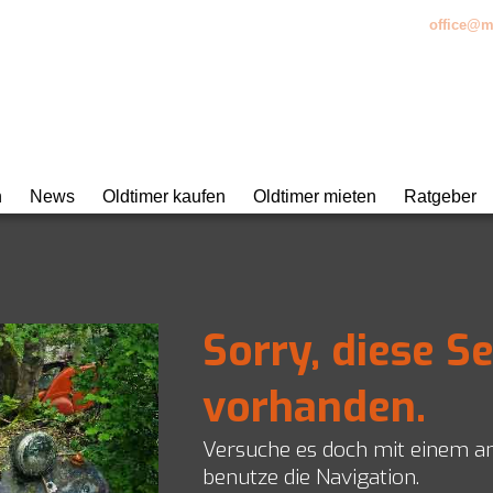
bH • Kemptpark 20 • CH-8310 Kemptthal • +41 (0)52 521 17 17 •
office@m
n
News
Oldtimer kaufen
Oldtimer mieten
Ratgeber
atur und Unterhalt
urierung
Sorry, diese Se
 Classic Data
eratung
vorhanden.
ungen
Versuche es doch mit einem a
benutze die Navigation.