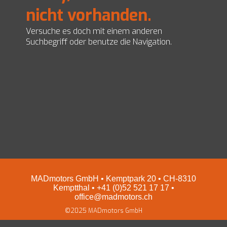
nicht vorhanden.
EZ Servolenkungen
Impressum und Datenschutz
Preise
Versuche es doch mit einem anderen
Shop
Suchbegriff oder benutze die Navigation.
MADmotors GmbH • Kemptpark 20 • CH-8310
Kemptthal • +41 (0)52 521 17 17 •
office@madmotors.ch
©2025 MADmotors GmbH