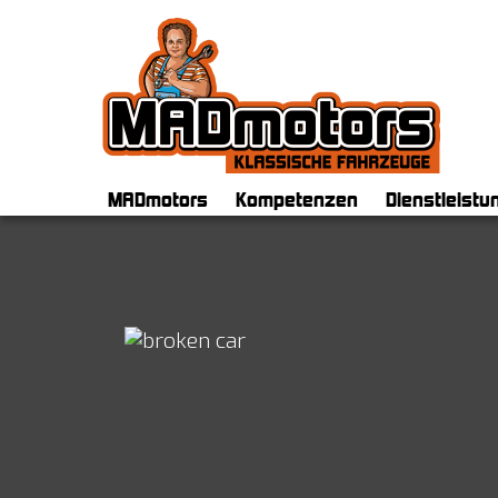
MADmotors Gmb
MADmotors
Kompetenzen
Dienstleistu
Team
Britische Oldtimer
Fachgespr
Werkstattrundgang
Französische Oldtimer
Inspektion
Geschichte
Volvo Oldtimer
Oldtimer Re
Maschinenpark
NSU
Oldtimer Re
Offene Stellen
Citroën Hydraulikkomponent
Engineerin
Motorworld
Vorkriegsoldtimer
Wertgutach
Valley
Über den Tellerrand
Oldtimer K
Eventlocation
Projekte
Import/MFK
Termine
Projektmanagement
EZ Servole
Links
Preise