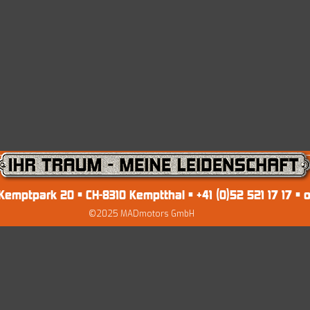
mptpark 20 • CH-8310 Kemptthal • +41 (0)52 521 17 17 •
o
©2025 MADmotors GmbH