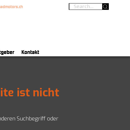
madmotors.ch
tgeber
Kontakt
ite ist nicht
nderen Suchbegriff oder