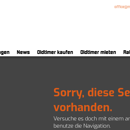
H • Kemptpark 20 • CH-8310 Kemptthal • +41 (0)52 521 17 17 •
office@
ngen
News
Oldtimer kaufen
Oldtimer mieten
Ra
äch
paratur und Unterhalt
staurierung
Sorry, diese Se
en
g
ten/ Classic Data
vorhanden.
aufberatung
Versuche es doch mit einem a
nkungen
benutze die Navigation.