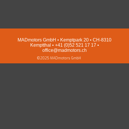
EZ Servolenkungen
Impressum und Datenschutz
Preise
Shop
MADmotors GmbH • Kemptpark 20 • CH-8310
Kemptthal • +41 (0)52 521 17 17 •
office@madmotors.ch
©2025 MADmotors GmbH