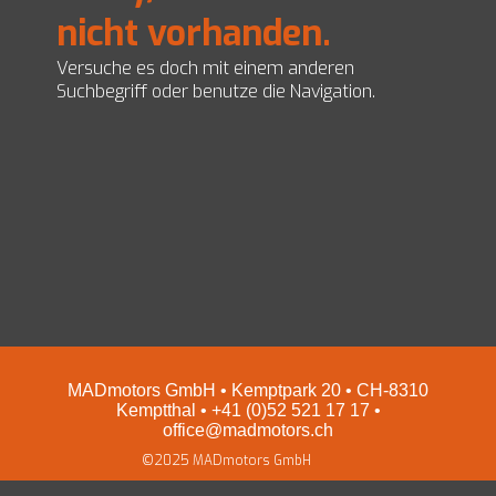
nicht vorhanden.
EZ Servolenkungen
Impressum und Datenschutz
Preise
Versuche es doch mit einem anderen
Shop
Suchbegriff oder benutze die Navigation.
MADmotors GmbH • Kemptpark 20 • CH-8310
Kemptthal • +41 (0)52 521 17 17 •
office@madmotors.ch
©2025 MADmotors GmbH