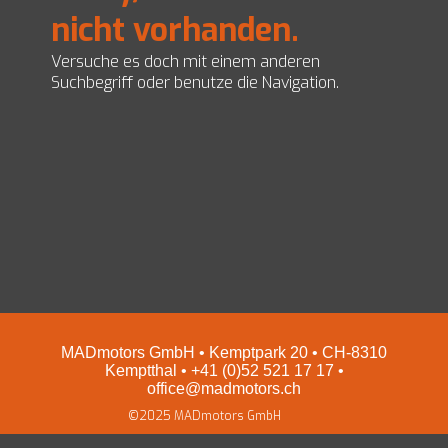
nicht vorhanden.
EZ Servolenkungen
Impressum und Datenschutz
Preise
Versuche es doch mit einem anderen
Shop
Suchbegriff oder benutze die Navigation.
MADmotors GmbH • Kemptpark 20 • CH-8310
Kemptthal • +41 (0)52 521 17 17 •
office@madmotors.ch
©2025 MADmotors GmbH