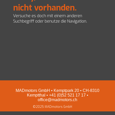
nicht vorhanden.
EZ Servolenkungen
Impressum und Datenschutz
Preise
Versuche es doch mit einem anderen
Shop
Suchbegriff oder benutze die Navigation.
MADmotors GmbH • Kemptpark 20 • CH-8310
Kemptthal • +41 (0)52 521 17 17 •
office@madmotors.ch
©2025 MADmotors GmbH